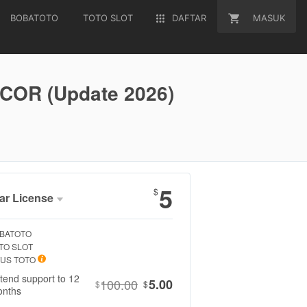
BOBATOTO
TOTO SLOT
DAFTAR
MASUK
COR (Update 2026)
5
$
ar License
88
lar License
$
SELECTED
luded:
BATOTO
luded:
TOTO merupakan pedoman toto slot
TO SLOT
luded:
TUS TOTO
r yang benar, dengan menilai situs toto
asarkan kriteria keamanan, permainan
tend support to 12
100.00
5.00
$
$
play, dan review pengguna. Simak hasil
nths
ew toto slot gacor langsung dari sumber