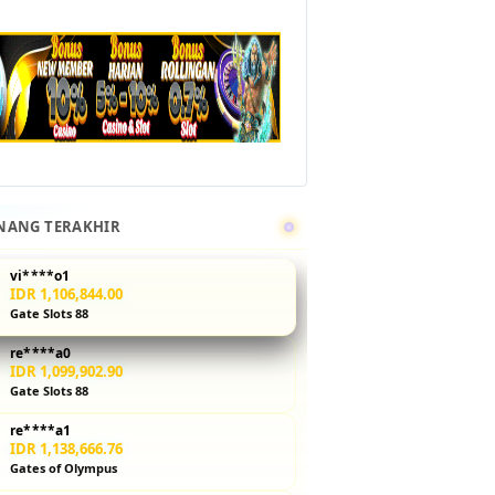
ercaya paling update di tahun 2026.
NANG TERAKHIR
vi****o1
IDR 1,106,844.00
Gate Slots 88
re****a0
IDR 1,099,902.90
Gate Slots 88
re****a1
IDR 1,138,666.76
Gates of Olympus