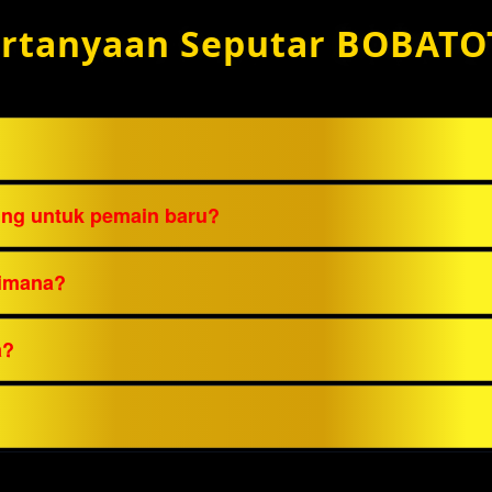
rtanyaan Seputar BOBAT
 salah satu platform penyedia game yang sering memberi
ng untuk pemain baru?
 slot yang lengkap serta memiliki peluang kemenangan sup
emua fitur pendukung jika diperlukan. Fungsi dari fit
gimana?
iksi angka jitu. Dapat membantu Anda untuk menentukan 
per besar di BOBATOTO mungkin Anda harus bergabung 
a?
us dari cara bermain, cara menentukan pola, dan cara me
si di Indonesia, Namun karena BOBATOTO memiliki lisens
yaman tanpa harus memikirkan akun terkunci.
n bettingan yang relatif. Mulai dari bet 100 perak saja su