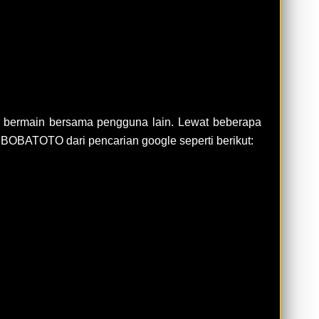
ra bermain bersama pengguna lain. Lewat beberapa
 BOBATOTO dari pencarian google seperti berikut: