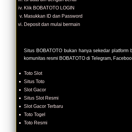
Klik BOBATOTO LOGIN
Masukkan ID dan Password
Deposit dan mulai bermain
Situs BOBATOTO bukan hanya sekedar platform ber
komunitas resmi BOBATOTO di Telegram, Facebook, 
Toto Slot
Situs Toto
Slot Gacor
Situs Slot Resmi
Slot Gacor Terbaru
Toto Togel
Toto Resmi