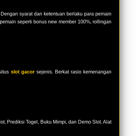
 Dengan syarat dan ketentuan berlaku para pemain
a pemain seperti bonus new member 100%, rollingan
situs
slot gacor
sejenis. Berkat rasio kemenangan
t, Prediksi Togel, Buku Mimpi, dan Demo Slot. Alat