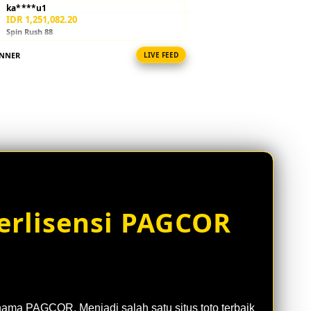
ka****u1
IDR 1,251,082.20
Spin Rush 88
INNER
LIVE FEED
ma****i4
IDR 1,307,319.44
PG Soft Picks
ra****a8
IDR 1,687,447.66
Sweet Bonanza
ka****u7
IDR 739,637.54
PG Soft Hot
vi****o9
erlisensi PAGCOR
IDR 1,272,020.90
Mahjong Ways Black
rnama PAGCOR. Menjadi salah satu situs toto terbaik